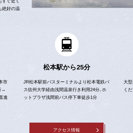
もすぐ近く
も絶好の温
松本駅から25分
本市
JR松本駅前バスターミナルより松本電鉄バ
大型
折→
ス信州大学経由浅間温泉行き利用24分､ホ
くだ
直進
ットプラザ浅間前バス停下車徒歩1分
アクセス情報