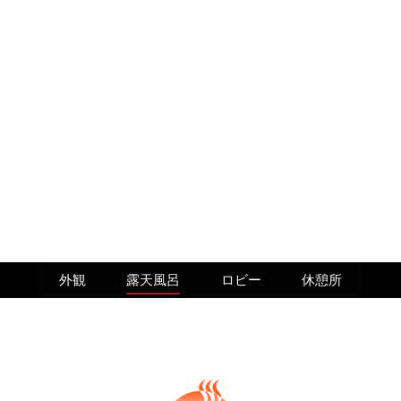
外観
露天風呂
ロビー
休憩所