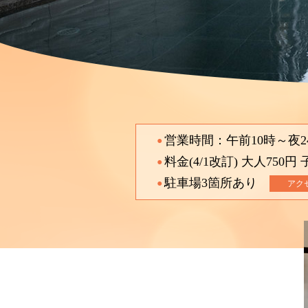
営業時間：午前10時～夜2
●
料金(4/1改訂) 大人750円
●
駐車場3箇所あり
●
アク