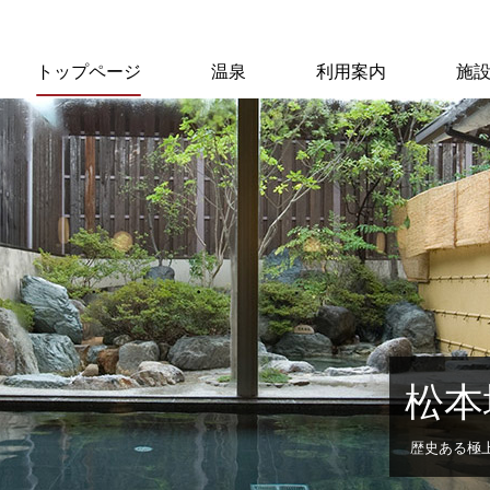
トップページ
温泉
利用案内
施
松本
歴史ある極