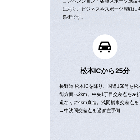
コンベンション・各種スポーツ施設
にあり、ビジネスやスポーツ観戦に
泉街です。
松本ICから25分
長野道 松本ICを降り、国道158号を松
街方面へ2km。中央1丁目交差点を左
道なりに4km直進。浅間橋東交差点を
→中浅間交差点を過ぎ左手側