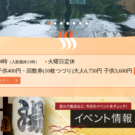
4時
火曜日定休
●
（入館最終23時）
 子供400円・回数券(10枚つづり)大人6,750円 子供3,600円
セスへ