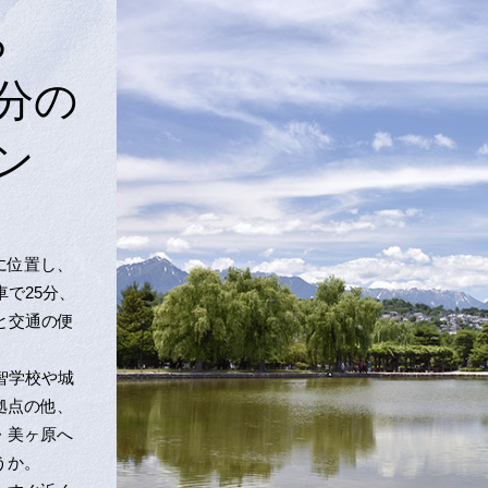
ら
0分の
ン
に位置し、
車で25分、
と交通の便
智学校や城
拠点の他、
・美ヶ原へ
うか。