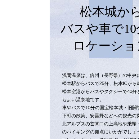
松本城か
バスや車で
1
ロケーショ
浅間温泉は、信州（長野県）の中央
松本駅からバスで25分、松本ICから
松本空港からバスやタクシーで40分
もよい温泉地です。
車やバスで10分の国宝松本城・旧開
下町の散策、安曇野などへの観光の
北アルプスの玄関口の上高地や乗鞍
のハイキングの拠点にいかがでしょ